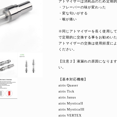
アトマイザーは消耗品のため定期
・フレーバーの味が変わった
・変な匂いがする
・喉が痛い
※同じアトマイザーを長く使用し
で定期的に交換する事をお勧めい
アトマイザーの交換は使用頻度に
ください。
【注意２】液漏れの原因になりま
い。
【基本対応機種】
airis Quaser
airis Tick
airis Janus
airis MysticaII
airis MysticaIII
airis VERTEX