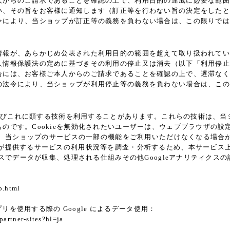
人からのご請求であることを確認の上で、利用目的の達成に必要な範囲
い、その旨をお客様に通知します（訂正等を行わない旨の決定をしたと
令により、当ショップが訂正等の義務を負わない場合は、この限りでは
情報が、あらかじめ公表された利用目的の範囲を超えて取り扱われてい
人情報保護法の定めに基づきその利用の停止又は消去（以下「利用停止
合には、お客様ご本人からのご請求であることを確認の上で、遅滞なく
の法令により、当ショップが利用停止等の義務を負わない場合は、この
ie及びこれに類する技術を利用することがあります。これらの技術は、
です。Cookieを無効化されたいユーザーは、ウェブブラウザの設定
ると、当ショップのサービスの一部の機能をご利用いただけなくなる場合
供するサービスの利用状況等を調査・分析するため、本サービス上に Goo
クスでデータが収集、処理される仕組みその他Googleアナリティク
p.html
プリを使用する際の Google によるデータ使用：
partner-sites?hl=ja