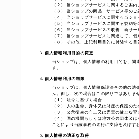
（２） 当ショップサービスに関するご案内
（３） 当ショップの商品、サービス等のご
（４） 当ショップサービスに関する当シ
（５） 当ショップサービスに関する規約等
（６） 当ショップサービスの改善、新サー
（７） 当ショップサービスに関連して、
（８） その他、上記利用目的に付随する目
3. 個人情報利用目的の変更
当ショップは、個人情報の利用目的を、関
す。
4. 個人情報利用の制限
当ショップは、個人情報保護法その他の法
ん。但し、次の場合はこの限りではありま
（１） 法令に基づく場合
（２） 人の生命、身体又は財産の保護の
（３） 公衆衛生の向上又は児童の健全な
（４） 国の機関もしくは地方公共団体又
ことにより当該事務の遂行に支障を及ぼす
5. 個人情報の適正な取得