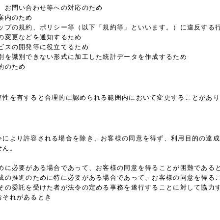
、お問い合わせ等への対応のため
案内のため
ョップの規約、ポリシー等（以下「規約等」といいます。）に違反する
の変更などを通知するため
ビスの開発等に役立てるため
個別を識別できない形式に加工した統計データを作成するため
的のため
連性を有すると合理的に認められる範囲内において変更することがあり
令により許容される場合を除き、お客様の同意を得ず、利用目的の達成
せん。
ために必要がある場合であって、お客様の同意を得ることが困難である
育成の推進のために特に必要がある場合であって、お客様の同意を得る
はその委託を受けた者が法令の定める事務を遂行することに対して協力
おそれがあるとき